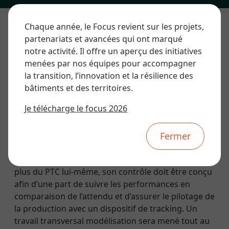
Chaque année, le Focus revient sur les projets,
partenariats et avancées qui ont marqué
Mission
notre activité. Il offre un aperçu des initiatives
L’approche est systémique afin d’étudier comment
menées par nos équipes pour accompagner
le couple PTC-HTC peut s’intégrer dans
la transition, l’innovation et la résilience des
l’environnement bâtiment et assurer une partie de
bâtiments et des territoires.
ses besoins. Cela passe par l’étude de toutes les
Je télécharge le focus 2026
contraintes règlementaires et normatives
auxquelles le PTC pourrait être soumis. Ce premier
travail doit servir ensuite à guider le travail de
Fermer
prototypage d’un panneau PTC qui sera réalisé par
ABMI et testé en conditions labo puis in-situ. En
plus du PTC lui-même, son contrôle doit être conçu
afin d’une part de suivre les performances en
comparaison de l’attendu et d’assurer le pilotage de
la production avec un dispositif de tracking. Un
travail transversal modélisation sera mené tout au